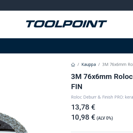
Hitsaus ja hionta
Tarvikkeet
Varastointi
Kauppa
3M 76x6mm Rolo
3M 76x6mm Roloc 
FIN
Roloc Deburr & Finish PRO: ker
13,78 €
10,98 €
(ALV 0%)