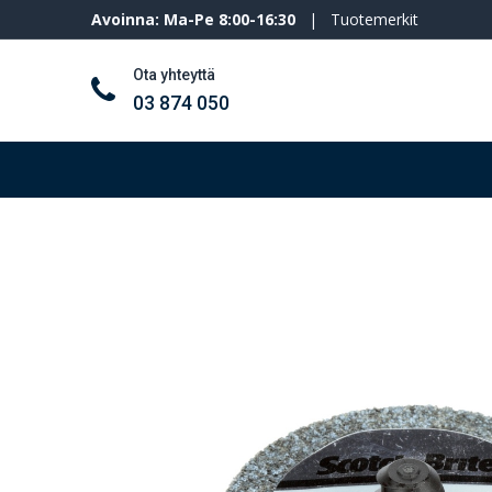
Avoinna: Ma-Pe 8:00-16:30
|
Tuotemerkit
Ota yhteyttä
03 874 050
Työkalut ja koneet
Henkilösuojaimet