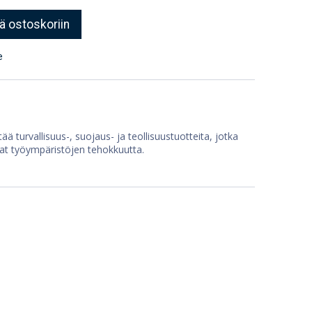
ä ostoskoriin
e
ää turvallisuus-, suojaus- ja teollisuustuotteita, jotka
at työympäristöjen tehokkuutta.