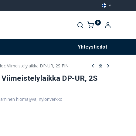
0
Palvelut
Yhteystiedot
c Viimeistelylaikka DP-UR, 2S FIN
Viimeistelylaikka DP-UR, 2S
aaminen hiomajyvä, nylonverkko