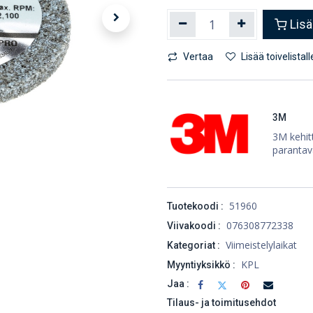
Lisä
Vertaa
Lisää toivelistall
3M
3M kehitt
parantav
51960
Tuotekoodi :
076308772338
Viivakoodi :
Viimeistelylaikat
Kategoriat :
KPL
Myyntiyksikkö :
Jaa :
Tilaus- ja toimitusehdot