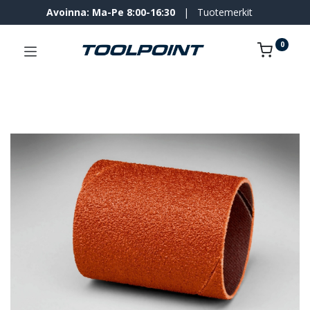
Avoinna: Ma-Pe 8:00-16:30
|
Tuotemerkit
0