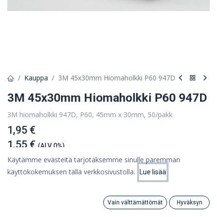
Kauppa
3M 45x30mm Hiomaholkki P60 947D
3M 45x30mm Hiomaholkki P60 947D
3M hiomaholkki 947D, P60, 45mm x 30mm, 50/pakk
1,95 €
1,55 €
(ALV 0%)
Käytämme evästeitä tarjotaksemme sinulle paremman
käyttökokemuksen tällä verkkosivustolla.
Lue lisää
Hinta:
Tuote loppu
Lisää ostoskoriin
1,55
€
Tallenna myöhempää käyttöä varten
Vain välttämättömät
Hyväksyn
Search
Category
Tili