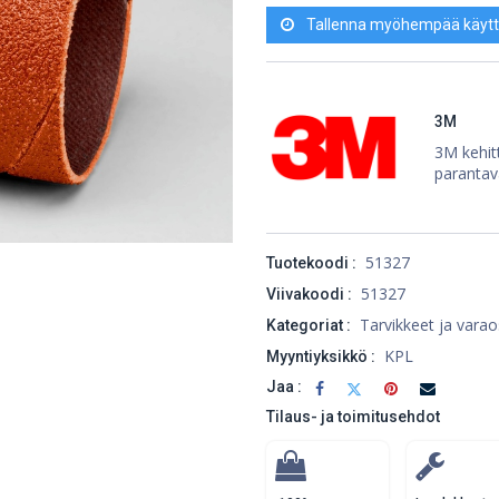
Tallenna myöhempää käytt
3M
3M kehitt
parantav
51327
Tuotekoodi :
51327
Viivakoodi :
Tarvikkeet ja varao
Kategoriat :
KPL
Myyntiyksikkö :
Jaa :
Tilaus- ja toimitusehdot