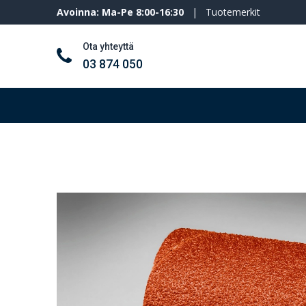
Avoinna: Ma-Pe 8:00-16:30
|
Tuotemerkit
Ota yhteyttä
03 874 050
Työkalut ja koneet
Henkilösuojaimet