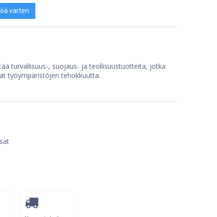
öä varten
ää turvallisuus-, suojaus- ja teollisuustuotteita, jotka
at työympäristöjen tehokkuutta.
sat