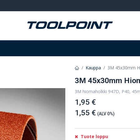
Hitsaus ja hionta
Tarvikkeet
Varastointi
Kauppa
3M 45x30mm Hi
3M 45x30mm Hiom
3M hiomaholkki 947D, P40, 45
1,95 €
1,55 €
(ALV 0%)
Tuote loppu