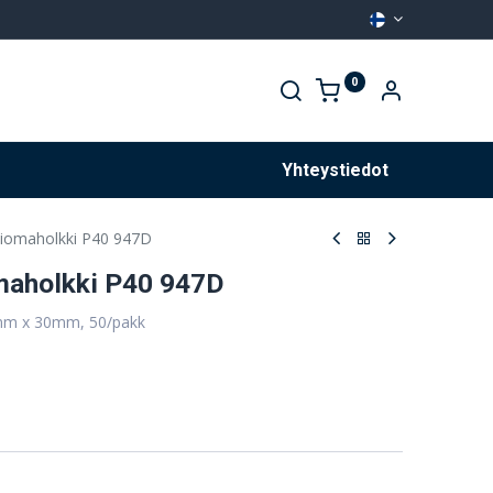
0
Palvelut
Yhteystiedot
omaholkki P40 947D
aholkki P40 947D
mm x 30mm, 50/pakk