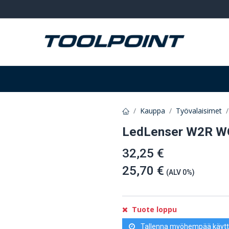
Hitsaus ja hionta
Tarvikkeet
Varastointi
Kauppa
Työvalaisimet
LedLenser W2R W
32,25 €
25,70 €
(ALV 0%)
Tuote loppu
Tallenna myöhempää käytt