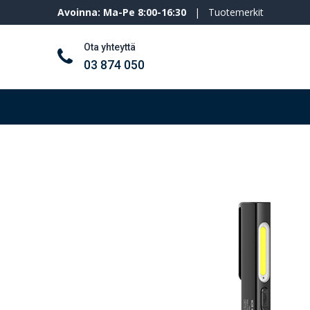
Avoinna: Ma-Pe 8:00-16:30
|
Tuotemerkit
Ota yhteyttä
03 874 050
Työkalut ja koneet
Henkilösuojaimet