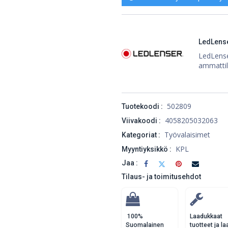
LedLens
LedLenser
ammattil
502809
Tuotekoodi :
4058205032063
Viivakoodi :
Työvalaisimet
Kategoriat :
KPL
Myyntiyksikkö :
Jaa :
Tilaus- ja toimitusehdot
100%
Laadukkaat
Suomalainen
tuotteet ja la