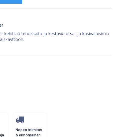
er
 kehittää tehokkaita ja kestäviä otsa- ja käsivalaisimia
aiskäyttöön.
Nopea toimitus
aja
& erinomainen