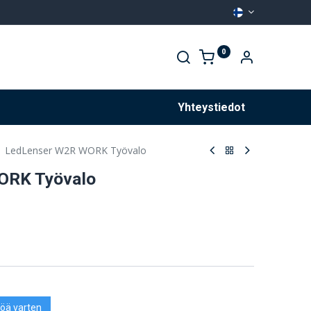
0
Palvelut
Yhteystiedot
LedLenser W2R WORK Työvalo
ORK Työvalo
öä varten