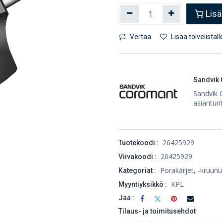
Lisä
Vertaa
Lisää toivelistall
Sandvik
Sandvik 
asiantunt
26425929
Tuotekoodi :
26425929
Viivakoodi :
Porakärjet, -kruunut
Kategoriat :
KPL
Myyntiyksikkö :
Jaa :
Tilaus- ja toimitusehdot