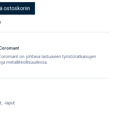
ä ostoskoriin
e
 Coromant
Coromant on johtava lastuavien työstöratkaisujen
ija metalliteollisuudessa.
, -laput