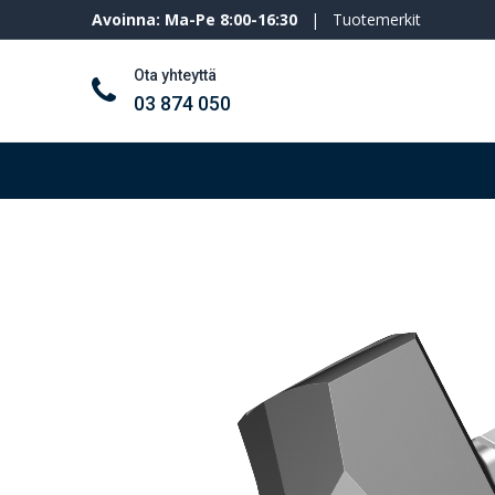
Avoinna: Ma-Pe 8:00-16:30
|
Tuotemerkit
Ota yhteyttä
03 874 050
Työkalut ja koneet
Henkilösuojaimet