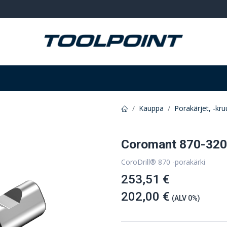
Hitsaus ja hionta
Tarvikkeet
Varastointi
Kauppa
Porakärjet, -kru
Coromant 870-32
CoroDrill® 870 -porakärki
253,51 €
202,00 €
(ALV 0%)