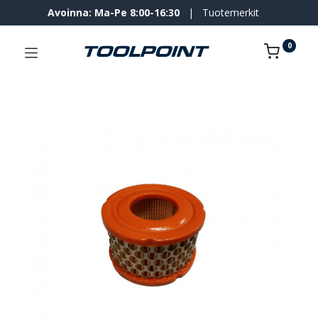
Avoinna: Ma-Pe 8:00-16:30
|
Tuotemerkit
0