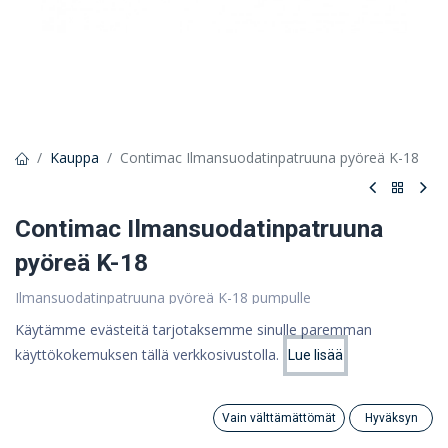
Kauppa
Contimac Ilmansuodatinpatruuna pyöreä K-18
Contimac Ilmansuodatinpatruuna
pyöreä K-18
Ilmansuodatinpatruuna pyöreä K-18 pumpulle
Pyydä tarjous ottamalla meihin yhteyttä
Käytämme evästeitä tarjotaksemme sinulle paremman
käyttökokemuksen tällä verkkosivustolla.
Lue lisää
Hinta:
Lisää ostoskoriin
0,00
€
Ota yhteyttä
Vain välttämättömät
Hyväksyn
Search
Category
Tili