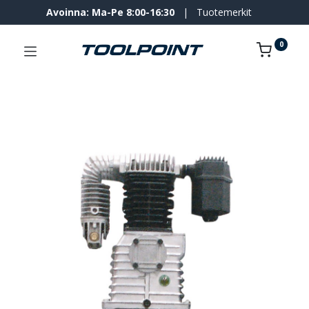
Avoinna: Ma-Pe 8:00-16:30
|
Tuotemerkit
0