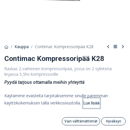
Kauppa
Contimac Kompressoripää K28
Contimac Kompressoripää K28
Raskas 2-vaiheinen kompressoripää, jossa on 2 sylinteriä
linjassa 5,5hv kompressorille
Pyydä tarjous ottamalla meihin yhteyttä
Käytämme evästeitä tarjotaksemme sinulle paremman
Ota yhteyttä
käyttökokemuksen tällä verkkosivustolla.
Lue lisää
Hinta:
Lisää ostoskoriin
0,00
€
Vain välttämättömät
Hyväksyn
Search
Category
Tili