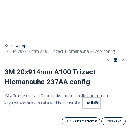
Kauppa
3M 20x914mm A100 Trizact Hiomanauha 237AA config
3M 20x914mm A100 Trizact
Hiomanauha 237AA config
3M Trizact Hiomakangasnauha 237AA, Määrämittainen, A100
Käytämme evästeitä tarjotaksemme sinulle paremman
1,98 €
käyttökokemuksen tällä verkkosivustolla.
Lue lisää
Hinta:
Lisää ostoskoriin
1,58 €
1,58
€
(ALV 0%)
Vain välttämättömät
Hyväksyn
Search
Category
Tili