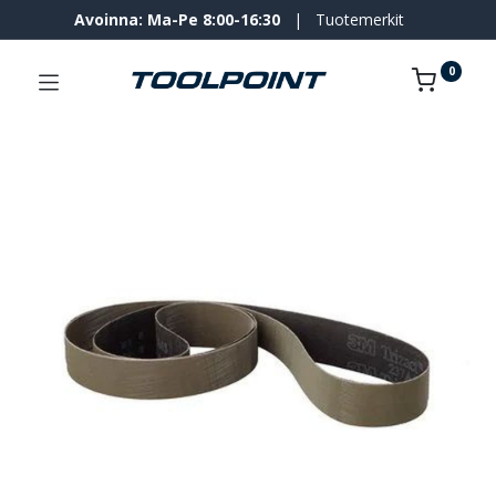
Avoinna: Ma-Pe 8:00-16:30
|
Tuotemerkit
0