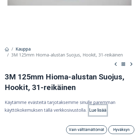
Kauppa
3M 125mm Hioma-alustan Suojus, Hookit, 31-reikäinen
3M 125mm Hioma-alustan Suojus,
Hookit, 31-reikäinen
3M Clean Sanding Disc Pad Hook Saver, 127 mm
Käytämme evästeitä tarjotaksemme sinulle paremman
5,63 €
käyttökokemuksen tällä verkkosivustolla.
Lue lisää
Hinta:
Lisää ostoskoriin
4,49 €
4,49
€
(ALV 0%)
Vain välttämättömät
Hyväksyn
Search
Category
Tili