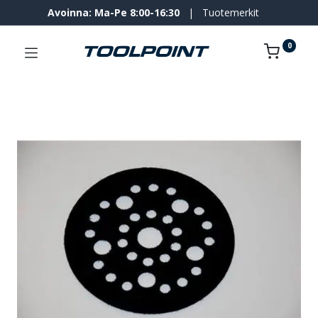
Avoinna: Ma-Pe 8:00-16:30
|
Tuotemerkit
0