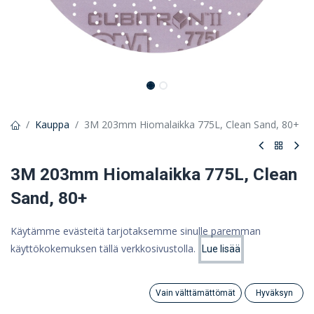
Kauppa
3M 203mm Hiomalaikka 775L, Clean Sand, 80+
3M 203mm Hiomalaikka 775L, Clean
Sand, 80+
3M Cubitron II Hookit Hiomalaikka 775L, 203 mm , Clean Sand,
Käytämme evästeitä tarjotaksemme sinulle paremman
80+, PN17775
käyttökokemuksen tällä verkkosivustolla.
Lue lisää
Hinta:
2,94 €
Lisää ostoskoriin
2,34
€
2,34 €
(ALV 0%)
Vain välttämättömät
Hyväksyn
Search
Category
Tili