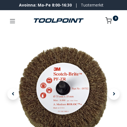
Avoinna: Ma-Pe 8:00-16:30
|
Tuotemerkit
0