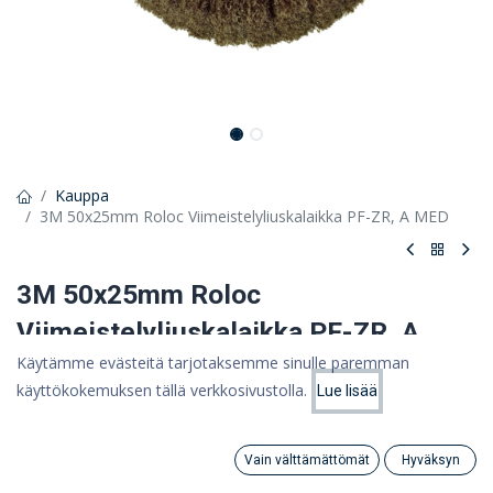
Kauppa
3M 50x25mm Roloc Viimeistelyliuskalaikka PF-ZR, A MED
3M 50x25mm Roloc
Viimeistelyliuskalaikka PF-ZR, A
Käytämme evästeitä tarjotaksemme sinulle paremman
MED
käyttökokemuksen tällä verkkosivustolla.
Lue lisää
Hinta:
Scotch-Brite Roloc Hionta- ja kiillotuslamelliharja, 50 mm x 25
Lisää ostoskoriin
14,21
€
mm, A MED
17,83 €
Vain välttämättömät
Hyväksyn
Search
Category
Tili