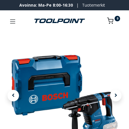
Avoinna: Ma-Pe 8:00-16:30
|
Tuotemerkit
0