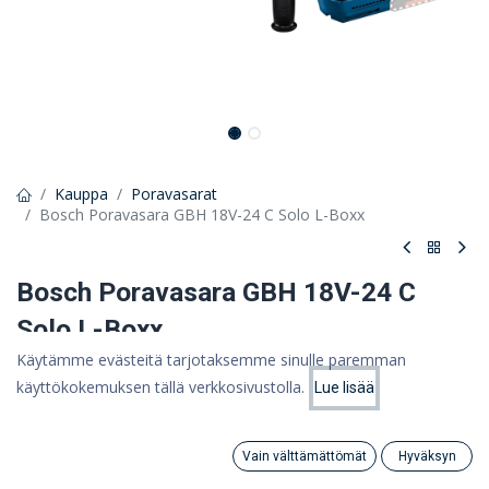
Kauppa
Poravasarat
Bosch Poravasara GBH 18V-24 C Solo L-Boxx
Bosch Poravasara GBH 18V-24 C
Solo L-Boxx
Käytämme evästeitä tarjotaksemme sinulle paremman
Tehokas Bluetooth-poravasara päivittäiseen työskentelyyn
käyttökokemuksen tällä verkkosivustolla.
Lue lisää
Hinta:
361,44 €
Lisää ostoskoriin
288,00
€
288,00 €
(ALV 0%)
Vain välttämättömät
Hyväksyn
Search
Category
Tili