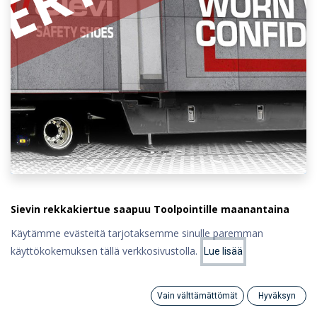
Sievin rekkakiertue saapuu Toolpointille maanantaina
24.11.2025 klo 9-13!
Käytämme evästeitä tarjotaksemme sinulle paremman
Kaikki uutuusmallit nähtävillä
käyttökokemuksen tällä verkkosivustolla.
Lue lisää
Sievin kenkätarjouksia
Rekassa pientä purtavaa
Vain välttämättömät
Hyväksyn
Tervetuloa!
Search
Category
Tili