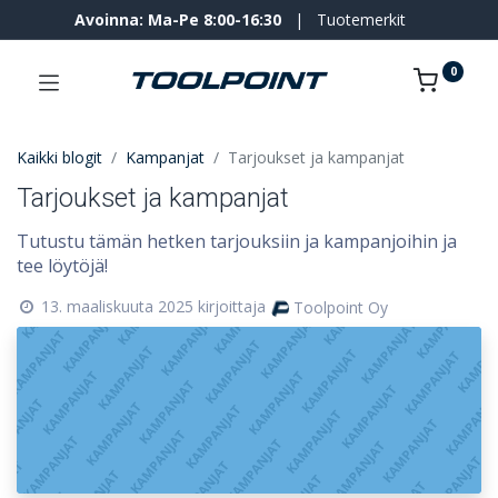
Avoinna: Ma-Pe 8:00-16:30
|
Tuotemerkit
0
Kaikki blogit
Kampanjat
Tarjoukset ja kampanjat
Tarjoukset ja kampanjat
Tutustu tämän hetken tarjouksiin ja kampanjoihin ja
tee löytöjä!
13. maaliskuuta 2025
kirjoittaja
Toolpoint Oy