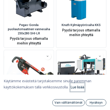
Pegas-Gonda
Knuth Kylmäpyörösaha KKS
puoliautomaatinen vannesaha
Pyydä tarjous ottamalla
230x280 SHI-LR
meihin yhteyttä
Pyydä tarjous ottamalla
meihin yhteyttä
Käytämme evästeitä tarjotaksemme sinulle paremman
käyttökokemuksen tällä verkkosivustolla.
Lue lisää
Suodattimet
Suosituimmat
Vain välttämättömät
Hyväksyn
Femi ABS NG160 vannesaha,
Pegas-Gonda vannesaha 340
Search
Category
Tili
2Kw, 1735x13 säädöllä
Katana SERVO