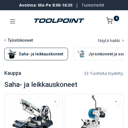
Avoinna: Ma-Pe 8:00-16:30
|
Tuotemerkit
0
Näytä kaikki
Työstökoneet
Saha- ja leikkauskoneet
Jyrsinkoneet ja sorvi
Kauppa
33 Tuotteita löydetty.
Saha- ja leikkauskoneet