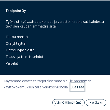
Toolpoint Oy
Työkalut, työvaatteet, koneet ja varastointiratkaisut Lahdesta
teknisen kaupan ammattilaisilta!
Tietoa meistä
Ota yhteyttä
Tietosuojaseloste
Tilaus- ja toimitusehdot
Palvelut
Käytämme evästeitä tarjotaksemme sinulle paremman
Linkit
käyttökokemuksen tällä verkkosivustolla.
Lue lisää
Suodattimet
Suosituimmat
Oma tili
Ostoskori
Vain välttämättömät
Hyväksyn
Search
Category
Artikkelit
Tili