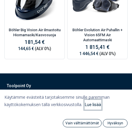
Böhler Big Vision Air ilmastoitu
Böhler Evolution Air Puhallin +
Hiomamaski/Kasvosuoja
Vision 65FM Air
Automaattimaski
181,54 €
1 815,41 €
144,65 €
(ALV 0%)
1 446,54 €
(ALV 0%)
Toolpoint Oy
Käytämme evästeitä tarjotaksemme sinulle paremman
Työkalut, työvaatteet, koneet ja varastointiratkaisut Lahdesta
teknisen kaupan ammattilaisilta!
käyttökokemuksen tällä verkkosivustolla.
Lue lisää
Suodattimet
Suosituimmat
Tietoa meistä
Vain välttämättömät
Hyväksyn
Ota yhteyttä
Search
Category
Tili