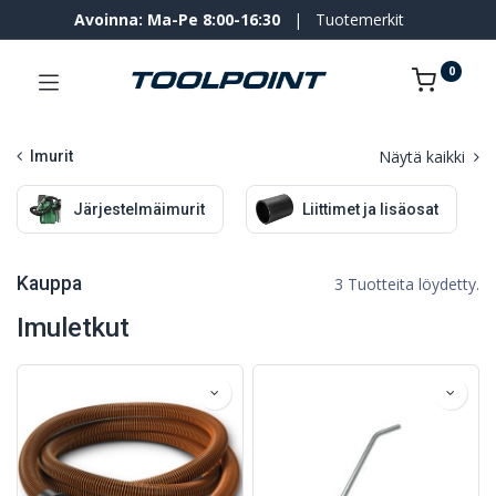
Avoinna: Ma-Pe 8:00-16:30
|
Tuotemerkit
0
Näytä kaikki
Imurit
Järjestelmäimurit
Liittimet ja lisäosat
Kauppa
3 Tuotteita löydetty.
Imuletkut