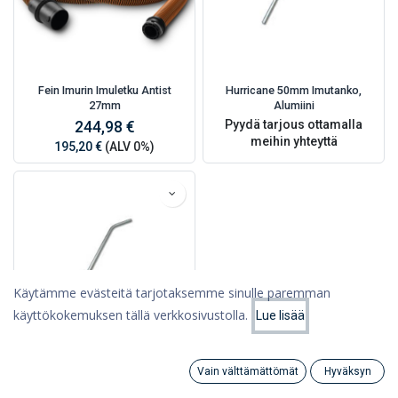
Fein Imurin Imuletku Antist
Hurricane 50mm Imutanko,
27mm
Alumiini
Pyydä tarjous ottamalla
244,98 €
meihin yhteyttä
195,20 €
(ALV 0%)
Käytämme evästeitä tarjotaksemme sinulle paremman
käyttökokemuksen tällä verkkosivustolla.
Lue lisää
Suodattimet
Suosituimmat
Hurricane 38mm Imutanko,
Vain välttämättömät
Hyväksyn
Alumiini
Search
Category
Tili