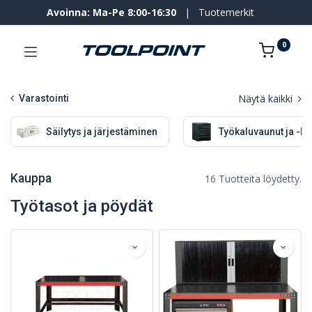
Avoinna: Ma-Pe 8:00-16:30
|
Tuotemerkit
0
Näytä kaikki
Varastointi
Säilytys ja järjestäminen
Työkaluvaunut ja -ka
Kauppa
16 Tuotteita löydetty.
Työtasot ja pöydät