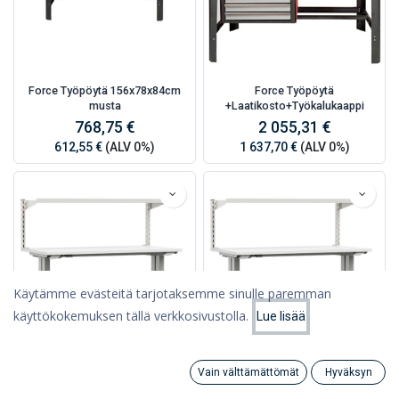
Force Työpöytä 156x78x84cm
Force Työpöytä
musta
+Laatikosto+Työkalukaappi
768,75 €
2 055,31 €
612,55 €
(ALV 0%)
1 637,70 €
(ALV 0%)
Käytämme evästeitä tarjotaksemme sinulle paremman
käyttökokemuksen tällä verkkosivustolla.
Lue lisää
Suodattimet
Nimi (A-Ö)
Lista DUO Työpiste hyllyllä 1530
Lista DUO Työpiste hyllyllä 2030
Vain välttämättömät
Hyväksyn
× 750
× 750
Search
Category
Tili