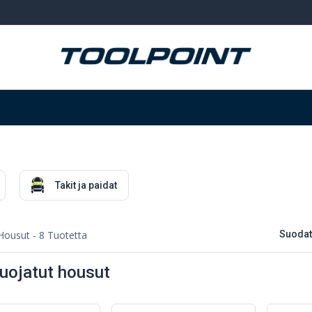
Hitsaus ja hionta
Tarvikkeet
Varastointi
Takit ja paidat
Housut
- 8 Tuotetta
Suodat
uojatut housut