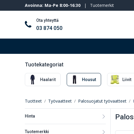
Avoinna: Ma-Pe 8:00-16:30
|
Tuotemerkit
Ota yhteyttä
03 874 050
Työkalut ja koneet
Henkilösuojaimet
Tuotekategoriat
Haalarit
Housut
Liivit
Tuotteet
Työvaatteet
Palosuojatut työvaatteet
Palos
Hinta
Tuotemerkki