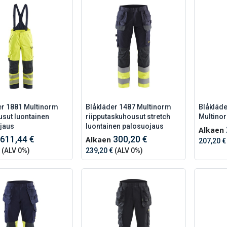
er 1881 Multinorm
Blåkläder 1487 Multinorm
Blåkläd
usut luontainen
riipputaskuhousut stretch
Multinor
jaus
luontainen palosuojaus
Alkaen
611,44 €
300,20 €
Alkaen
207,20 €
(ALV 0%)
239,20 €
(ALV 0%)