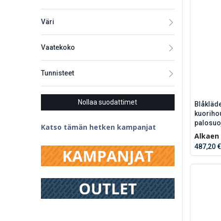
Väri
Vaatekoko
Tunnisteet
Nollaa suodattimet
Blåkläd
kuoriho
palosuo
Katso tämän hetken kampanjat
Alkaen
487,20 €