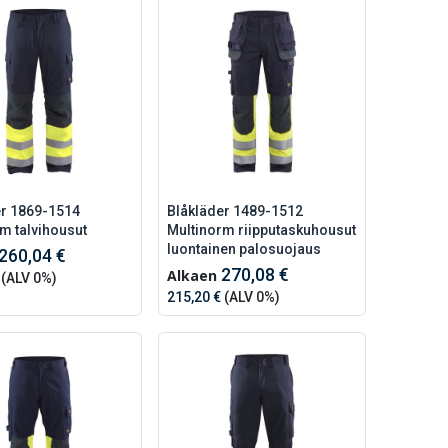
er 1869-1514
Blåkläder 1489-1512
m talvihousut
Multinorm riipputaskuhousut
luontainen palosuojaus
260,04 €
270,08 €
Alkaen
(ALV 0%)
215,20 €
(ALV 0%)