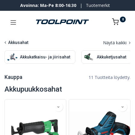
Avoinna: Ma-Pe 8:00-16:30
|
Tuotemerkit
0
Näytä kaikki
Akkusahat
Akkukatkaisu- ja jiirisahat
Akkuketjusahat
Kauppa
11 Tuotteita löydetty.
Akkupuukkosahat