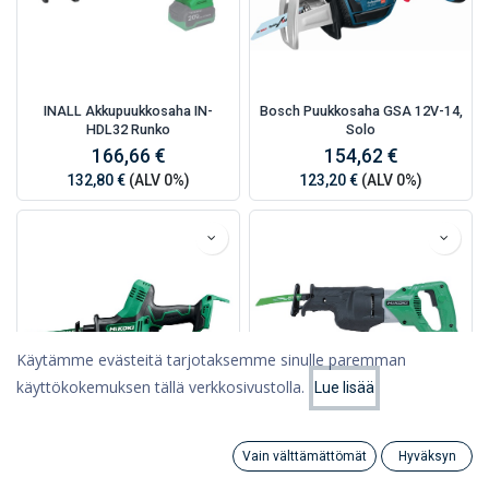
INALL Akkupuukkosaha IN-
Bosch Puukkosaha GSA 12V-14,
HDL32 Runko
Solo
166,66 €
154,62 €
132,80 €
(ALV 0%)
123,20 €
(ALV 0%)
Käytämme evästeitä tarjotaksemme sinulle paremman
käyttökokemuksen tällä verkkosivustolla.
Lue lisää
Hinta - alhaisesta
Suodattimet
korkeimpaan
Hikoki Puukkosaha CR18DA
Hikoki Puukkosaha CR13V2
Vain välttämättömät
Hyväksyn
Runko (68011023)
(68102617)
Search
Category
Tili