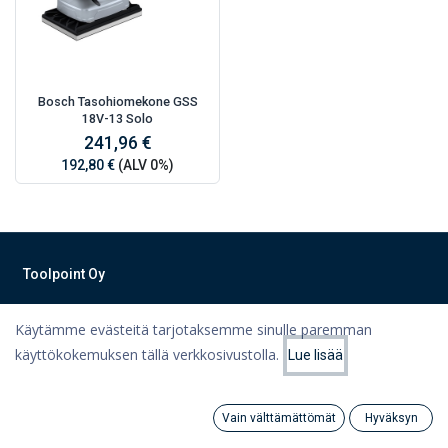
Bosch Tasohiomekone GSS
18V-13 Solo
241,96 €
192,80 €
(ALV 0%)
Toolpoint Oy
Työkalut, työvaatteet, koneet ja varastointiratkaisut Lahdesta
Käytämme evästeitä tarjotaksemme sinulle paremman
teknisen kaupan ammattilaisilta!
käyttökokemuksen tällä verkkosivustolla.
Lue lisää
Hinta - alhaisesta
Suodattimet
Tietoa meistä
korkeimpaan
Ota yhteyttä
Vain välttämättömät
Hyväksyn
Tietosuojaseloste
Search
Category
Tili