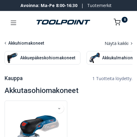
Avoinna: Ma-Pe 8:00-16:30
|
Tuotemerkit
0
Näytä kaikki
Akkuhiomakoneet
Akkuepäkeskohiomakoneet
Akkukulmahioma
Kauppa
1 Tuotteita löydetty.
Akkutasohiomakoneet