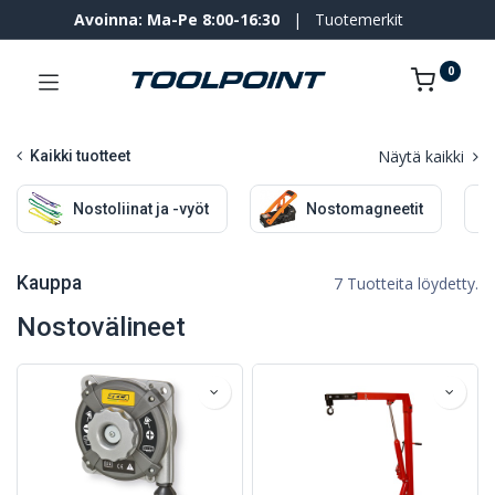
Avoinna: Ma-Pe 8:00-16:30
|
Tuotemerkit
0
Näytä kaikki
Kaikki tuotteet
Nostoliinat ja -vyöt
Nostomagneetit
Kauppa
7 Tuotteita löydetty.
Nostovälineet