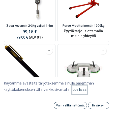
Zeca kevennin 2-3kg vaijeri 1.6m
Force Moottorinostin 1000kg
Pyydä tarjous ottamalla
99,15 €
meihin yhteyttä
79,00 €
(ALV 0%)
Käytämme evästeitä tarjotaksemme sinulle paremman
käyttökokemuksen tällä verkkosivustolla.
Lue lisää
Suodattimet
Viimeksi saapuneet
Force Magneettinostin 135-
Force Lasinnostin 100kg, 3-
650mm, nostokyky 1,6kg
Kuppinen, Alumiinirunko
Vain välttämättömät
Hyväksyn
Search
9,36 €
Category
95,88 €
Tili