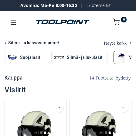
Avoinna: Ma-Pe 8:00-16:30
|
Tuotemerkit
0
Näytä kaikki
Silmä- ja kasvosuojaimet
Suojalasit
Silmä- ja lukulasit
Visi
Kauppa
14 Tuotteita löydetty.
Visiirit