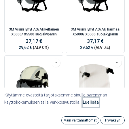
3M Visiiri lyhyt AS/AF,keltainen
3M Visiiri lyhyt AS/AF, harmaa
X5000/ X5500 suojakypäriin
X5000/ X5500 suojakypäriin
37,17 €
37,17 €
29,62 €
(ALV 0%)
29,62 €
(ALV 0%)
Käytämme evästeitä tarjotaksemme sinulle paremman
käyttökokemuksen tällä verkkosivustolla.
Lue lisää
Suodattimet
Viimeksi saapuneet
3M Visiiri lyhyt AS/AF, kirkas
Peltor Visiiri asetaatti kirkas
Vain välttämättömät
Hyväksyn
X5000/ X5500 suojakypäriin
Search
Category
32,96 €
Tili