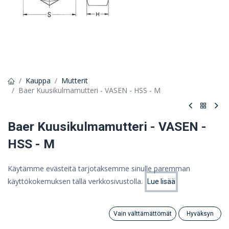
Kauppa
Mutterit
Baer Kuusikulmamutteri - VASEN - HSS - M
Baer Kuusikulmamutteri - VASEN -
HSS - M
23,14 €
Käytämme evästeitä tarjotaksemme sinulle paremman
18,44 €
käyttökokemuksen tällä verkkosivustolla.
(ALV 0%)
Lue lisää
Hinta:
Lisää ostoskoriin
18,44
€
Vain välttämättömät
Hyväksyn
Koko
Search
Category
Tili