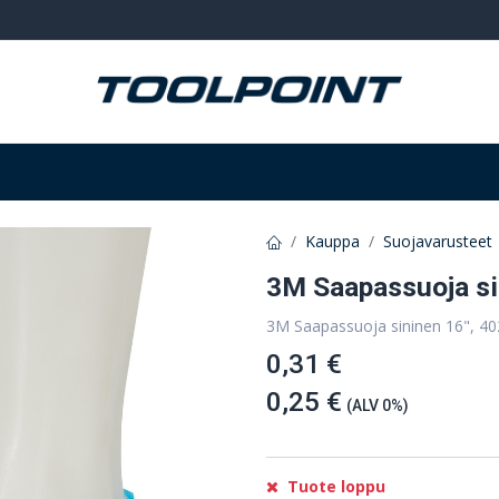
Hitsaus ja hionta
Tarvikkeet
Varastointi
Kauppa
Suojavarusteet
3M Saapassuoja si
3M Saapassuoja sininen 16", 40
0,31 €
0,25 €
(ALV 0%)
Tuote loppu