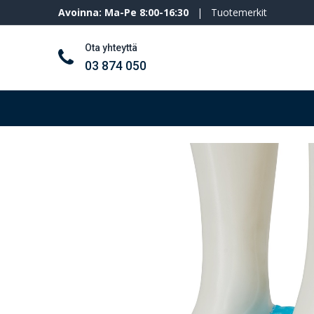
Avoinna: Ma-Pe 8:00-16:30
|
Tuotemerkit
Ota yhteyttä
03 874 050
Työkalut ja koneet
Henkilösuojaimet