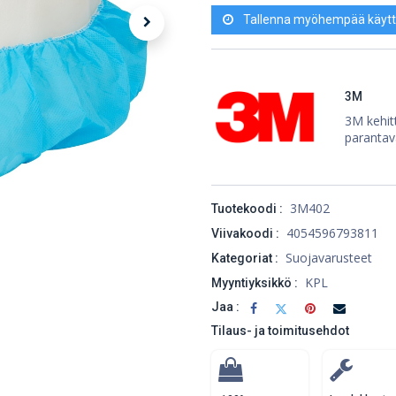
Tallenna myöhempää käytt
3M
3M kehitt
parantav
3M402
Tuotekoodi :
4054596793811
Viivakoodi :
Suojavarusteet
Kategoriat :
KPL
Myyntiyksikkö :
Jaa :
Tilaus- ja toimitusehdot