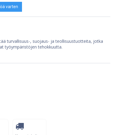
öä varten
ää turvallisuus-, suojaus- ja teollisuustuotteita, jotka
at työympäristöjen tehokkuutta.