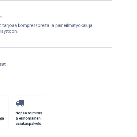
c
 tarjoaa kompressoreita ja paineilmatyökaluja
käyttöön.
sat
Nopea toimitus
aja
& erinomainen
asiakaspalvelu