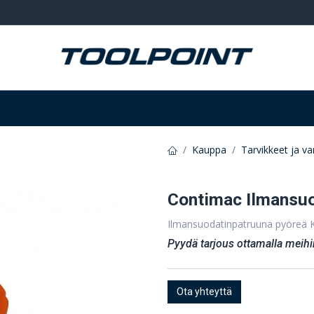
Hitsaus ja hionta
Tarvikkeet
Varastointi
Kauppa
Tarvikkeet ja v
Contimac Ilmansuo
Ilmansuodatinpatruuna pyöreä 
Pyydä tarjous ottamalla meihi
Ota yhteyttä