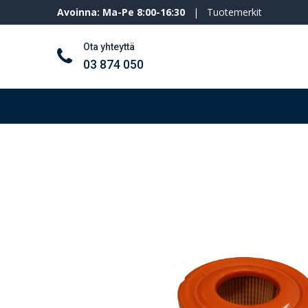
Avoinna: Ma-Pe 8:00-16:30
|
Tuotemerkit
Ota yhteyttä
03 874 050
Työkalut ja koneet
Henkilösuojaimet