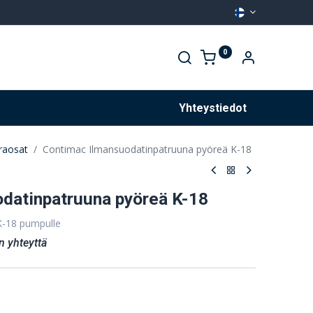
0
Palvelut
Yhteystiedot
araosat
Contimac Ilmansuodatinpatruuna pyöreä K-18
datinpatruuna pyöreä K-18
K-18 pumpulle
n yhteyttä