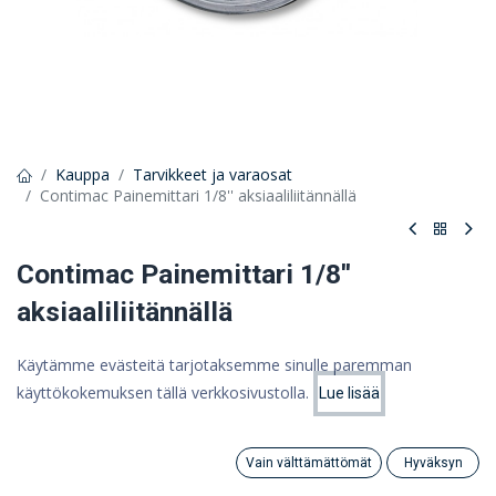
Kauppa
Tarvikkeet ja varaosat
Contimac Painemittari 1/8'' aksiaaliliitännällä
Contimac Painemittari 1/8''
aksiaaliliitännällä
Painemittari takaliitännällä 1/8''
Käytämme evästeitä tarjotaksemme sinulle paremman
Pyydä tarjous ottamalla meihin yhteyttä
käyttökokemuksen tällä verkkosivustolla.
Lue lisää
Hinta:
Lisää ostoskoriin
0,00
€
Ota yhteyttä
Vain välttämättömät
Hyväksyn
Search
Category
Tili