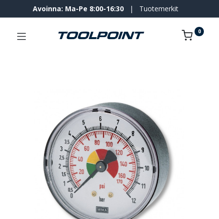
Avoinna: Ma-Pe 8:00-16:30
|
Tuotemerkit
0