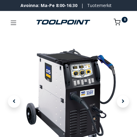
Avoinna: Ma-Pe 8:00-16:30
|
Tuotemerkit
0