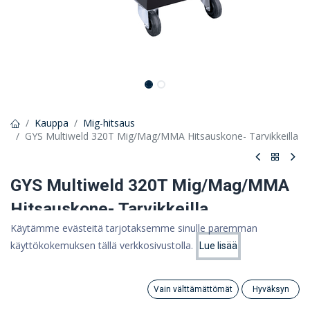
Kauppa
Mig-hitsaus
GYS Multiweld 320T Mig/Mag/MMA Hitsauskone- Tarvikkeilla
GYS Multiweld 320T Mig/Mag/MMA
Hitsauskone- Tarvikkeilla
Käytämme evästeitä tarjotaksemme sinulle paremman
MULTIWELD 320T on puoliautomaattinen
käyttökokemuksen tällä verkkosivustolla.
kolmivaihehitsauskone, jossa yhdistyvät MIG/MAG-, ydinlanga-
Lue lisää
Hinta:
Lisää ostoskoriin
ja puikkohitsausprosessit.
0,00
€
Pyydä tarjous ottamalla meihin yhteyttä
Vain välttämättömät
Hyväksyn
Search
Category
Tili