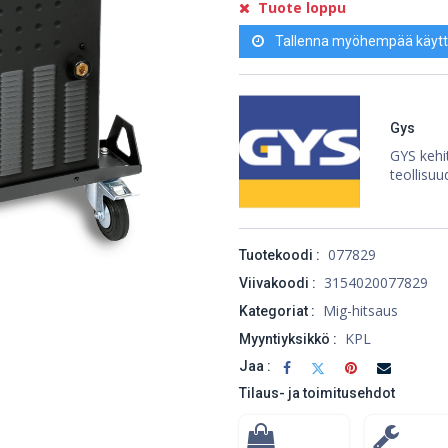
Tuote loppu
Tallenna myöhempää käytt
Gys
GYS kehit
teollisuu
077829
Tuotekoodi :
3154020077829
Viivakoodi :
Mig-hitsaus
Kategoriat :
KPL
Myyntiyksikkö :
Jaa :
Tilaus- ja toimitusehdot