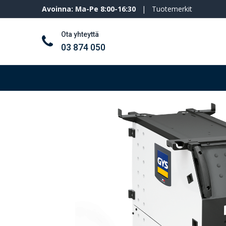
Avoinna: Ma-Pe 8:00-16:30
|
Tuotemerkit
Ota yhteyttä
03 874 050
Työkalut ja koneet
Henkilösuojaimet