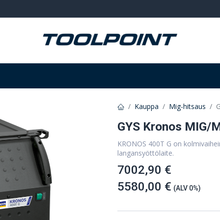
Hitsaus ja hionta
Tarvikkeet
Varastointi
Kauppa
Mig-hitsaus
G
GYS Kronos MIG/
KRONOS 400T G on kolmivaiheine
langansyöttölaite.
7002,90 €
5580,00 €
(ALV 0%)