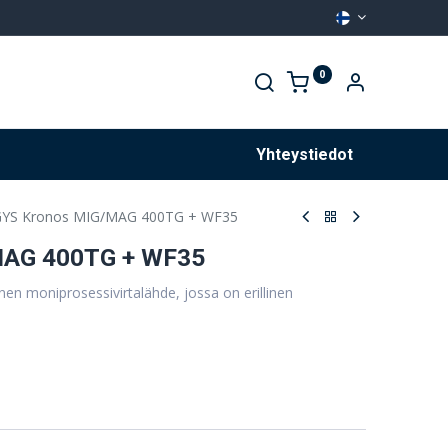
0
Palvelut
Yhteystiedot
YS Kronos MIG/MAG 400TG + WF35
MAG 400TG + WF35
n moniprosessivirtalähde, jossa on erillinen