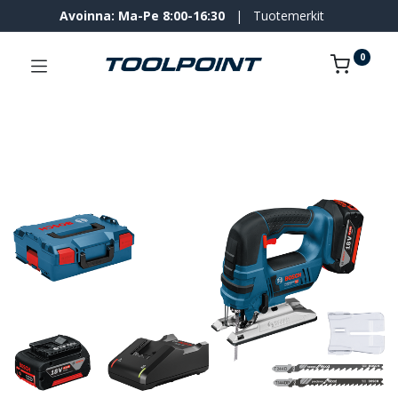
Avoinna: Ma-Pe 8:00-16:30
|
Tuotemerkit
0