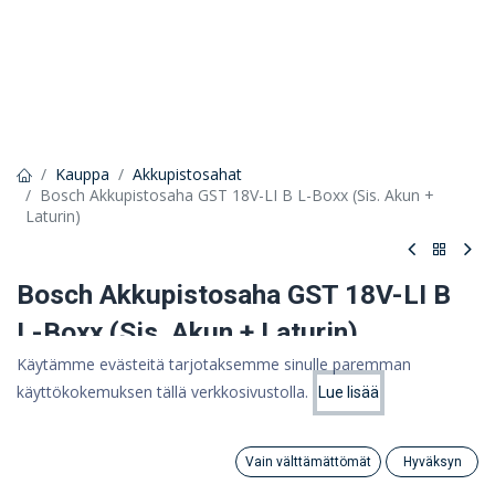
Kauppa
Akkupistosahat
Bosch Akkupistosaha GST 18V-LI B L-Boxx (Sis. Akun +
Laturin)
Bosch Akkupistosaha GST 18V-LI B
L-Boxx (Sis. Akun + Laturin)
Käytämme evästeitä tarjotaksemme sinulle paremman
Tehokas 18 V:n luokkaa edustava kaarikahvainen pistosaha
käyttökokemuksen tällä verkkosivustolla.
Lue lisää
Hinta:
468,87 €
Lisää ostoskoriin
373,60
€
373,60 €
(ALV 0%)
Vain välttämättömät
Hyväksyn
Search
Category
Tili