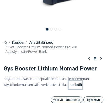
Kauppa
Varavirtalähteet
Gys Booster Lithium Nomad Power Pro 700
Apukäynnistin/Power Bank
Gys Booster Lithium Nomad Power
Pro 700 Apukäynnistin/Power Bank
Käytämme evästeitä tarjotaksemme sinulle paremman
käyttökokemuksen tällä verkkosivustolla.
NOMAD POWER PRO 700 on litiumpohjainen virtalähde, jossa
Lue lisää
Hinta:
Lisää ostoskoriin
yhdistyy 3 toimintoa : Tehostin 12 V:n ajoneuvoille, virtalähde
206,37
€
pienille elektroniikkalaitteille ja hätälamppu.
Vain välttämättömät
Hyväksyn
258,99 €
Search
Category
Tili