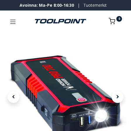
Avoinna: Ma-Pe 8:00-16:30
|
Tuotemerkit
0